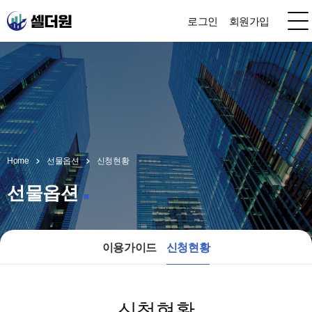
로그인
회원가입
Home
선물옵션
신청현황
선물옵션
이용가이드
신청현황
신청현황