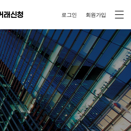
거래신청
로그인
회원가입