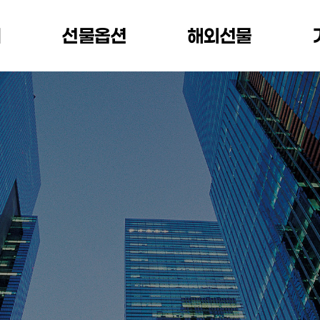
개
선물옵션
해외선물