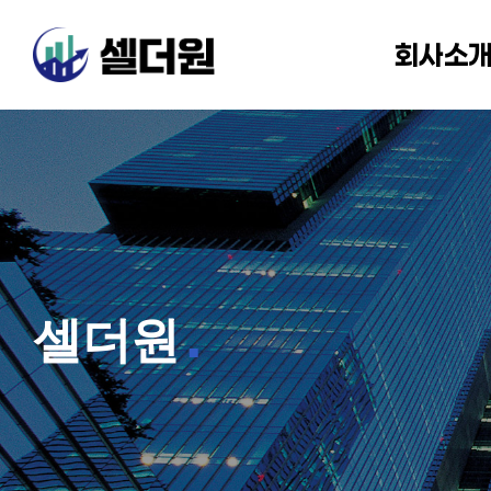
회사소
셀더원