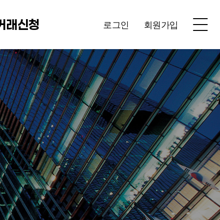
거래신청
로그인
회원가입